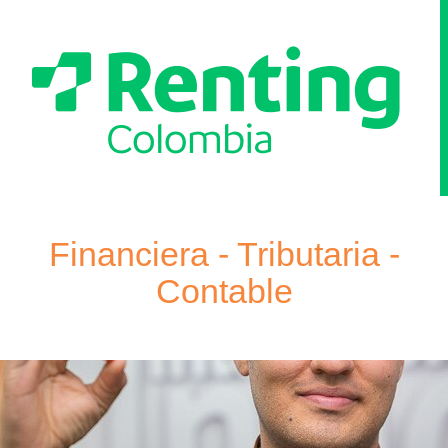
Financiera
-
Financiera - Tributaria -
Tributaria
Contable
-
Contable