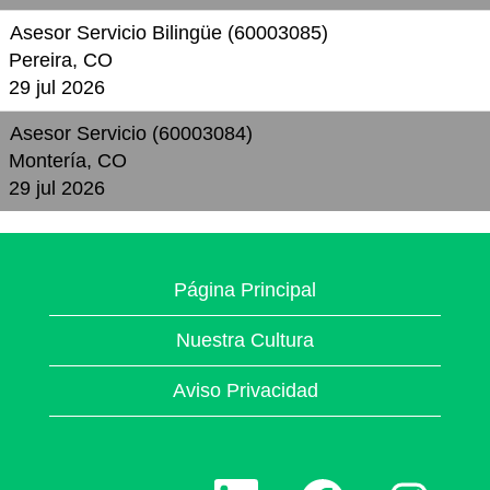
Asesor Servicio Bilingüe (60003085)
Pereira, CO
29 jul 2026
Asesor Servicio (60003084)
Montería, CO
29 jul 2026
Página Principal
Nuestra Cultura
Aviso Privacidad
S
S
S